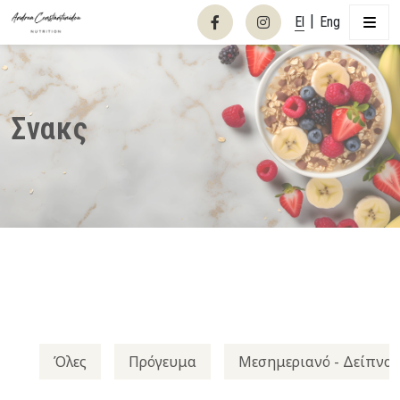
|
El
Eng
Σνακς
Όλες
Πρόγευμα
Μεσημεριανό - Δείπνο